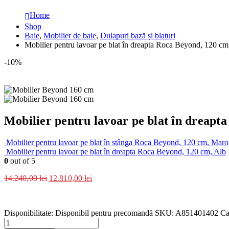
Home
Shop
Baie
,
Mobilier de baie
,
Dulapuri bază și blaturi
Mobilier pentru lavoar pe blat în dreapta Roca Beyond, 120 c
-10%
Mobilier pentru lavoar pe blat în dreap
Mobilier pentru lavoar pe blat în stânga Roca Beyond, 120 cm, Maro
Mobilier pentru lavoar pe blat în dreapta Roca Beyond, 120 cm, Alb
0
out of 5
14.240,00
lei
12.810,00
lei
Disponibilitate:
Disponibil pentru precomandă
SKU:
A851401402
Ca