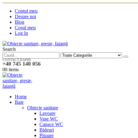
Contul meu
Despre noi
Blog
Coșul meu
Log In
Search
CONTACT RAPID
+40 745 140 056
0
0 items
Home
Baie
Obiecte sanitare
Lavoare
Vase WC
Capace WC
Bideuri
Pisoare