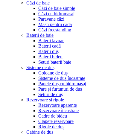
Căzi de baie
Căzi de baie simple
Căzi cu hidromasaj
Paravane căzi
Măști pentru cadă
Căzi freestanding
Baterii de baie
Baterii lavoar
Baterii cadă
Baterii duș
Baterii bideu
Seturi baterii baie
Sisteme de duș
Coloane de duș
Sisteme de duș încastrate
Panele duș cu hidromasaj
Pare și furtunuri de duș
Seturi de duș
Rezervoare și rigole
Rezervoare aparente
Rezervoare încastrate
Cadre de bideu
Clapete rezervoare
Rigole de duș
Cabine de duș