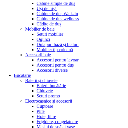
Cabine simple de duș
Uși de nișă
Cabine de duș Walk-In
Cabine de duș wellness
Cădițe de duș
Mobilier de baie
Seturi mobilier
Oglinzi
Dulapuri bază și blaturi
Mobilier tip coloană
Accesorii baie
Accesorii pentru lavoar
Accesorii pentru duș
Accesorii diverse
Bucătărie
Baterii și chiuvete
Baterii bucătărie
Chiuvete
Seturi promo
Electrocasnice și accesorii
Cuptoare
Plite
Hote, filtre
Frigidere, congelatoare
Mașini de spălat vase