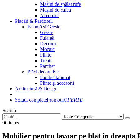
Mașini de spălat rufe
Mașini de cafea
Accesorii
Placări & Pardoseli
Faianță și Gresie
Gresie
Faianță
Decoruri
Mozaic
Plinte
Trepte
Parchet
Plăci decorative
Parchet laminat
Plinte și accesorii
Arhitectură & Design
Soluții complete
Promoții
OFERTE
Search
0
0 items
Mobilier pentru lavoar pe blat în dreapt