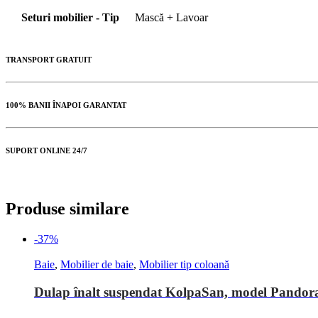
Seturi mobilier - Tip
Mască + Lavoar
TRANSPORT GRATUIT
100% BANII ÎNAPOI GARANTAT
SUPORT ONLINE 24/7
Produse similare
-37%
Baie
,
Mobilier de baie
,
Mobilier tip coloană
Dulap înalt suspendat KolpaSan, model Pandora