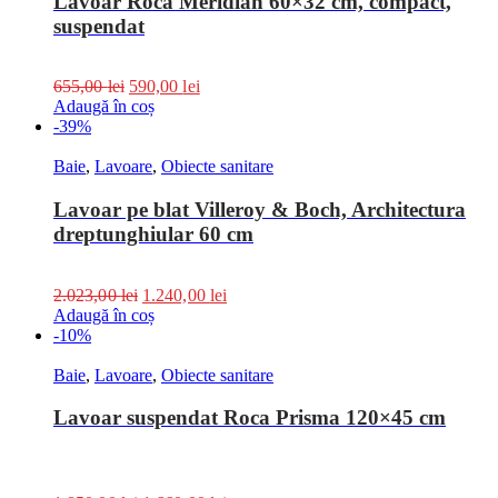
Lavoar Roca Meridian 60×32 cm, compact,
suspendat
655,00
lei
590,00
lei
Adaugă în coș
-39%
Baie
,
Lavoare
,
Obiecte sanitare
Lavoar pe blat Villeroy & Boch, Architectura
dreptunghiular 60 cm
2.023,00
lei
1.240,00
lei
Adaugă în coș
-10%
Baie
,
Lavoare
,
Obiecte sanitare
Lavoar suspendat Roca Prisma 120×45 cm