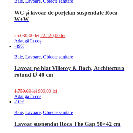
Baie
,
Lavoare
,
Obiecte sanitare
WC şi lavoar de porţelan suspendate Roca
W+W
25.030,00
lei
22.520,00
lei
Adaugă în coș
-49%
Baie
,
Lavoare
,
Obiecte sanitare
Lavoar pe blat Villeroy & Boch, Architectura
rotund Ø 40 cm
1.750,00
lei
900,00
lei
Adaugă în coș
-10%
Baie
,
Lavoare
,
Obiecte sanitare
Lavoar suspendat Roca The Gap 50×42 cm