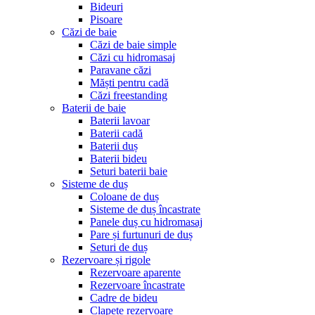
Bideuri
Pisoare
Căzi de baie
Căzi de baie simple
Căzi cu hidromasaj
Paravane căzi
Măști pentru cadă
Căzi freestanding
Baterii de baie
Baterii lavoar
Baterii cadă
Baterii duș
Baterii bideu
Seturi baterii baie
Sisteme de duș
Coloane de duș
Sisteme de duș încastrate
Panele duș cu hidromasaj
Pare și furtunuri de duș
Seturi de duș
Rezervoare și rigole
Rezervoare aparente
Rezervoare încastrate
Cadre de bideu
Clapete rezervoare