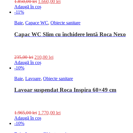
1.850,00
lei
1.660,00
lei
Adaugă în coș
-11%
Baie
,
Capace WC
,
Obiecte sanitare
Capac WC Slim cu închidere lentă Roca Nexo
235,00
lei
210,00
lei
Adaugă în coș
-10%
Baie
,
Lavoare
,
Obiecte sanitare
Lavoar suspendat Roca Inspira 60×49 cm
1.965,00
lei
1.770,00
lei
Adaugă în coș
-10%