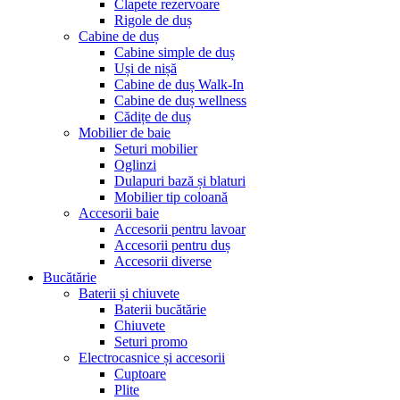
Clapete rezervoare
Rigole de duș
Cabine de duș
Cabine simple de duș
Uși de nișă
Cabine de duș Walk-In
Cabine de duș wellness
Cădițe de duș
Mobilier de baie
Seturi mobilier
Oglinzi
Dulapuri bază și blaturi
Mobilier tip coloană
Accesorii baie
Accesorii pentru lavoar
Accesorii pentru duș
Accesorii diverse
Bucătărie
Baterii și chiuvete
Baterii bucătărie
Chiuvete
Seturi promo
Electrocasnice și accesorii
Cuptoare
Plite