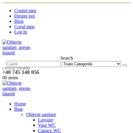
Contul meu
Despre noi
Blog
Coșul meu
Log In
Search
CONTACT RAPID
+40 745 140 056
0
0 items
Home
Baie
Obiecte sanitare
Lavoare
Vase WC
Capace WC