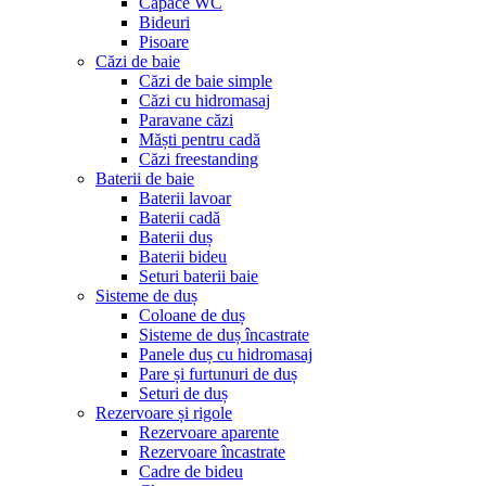
Capace WC
Bideuri
Pisoare
Căzi de baie
Căzi de baie simple
Căzi cu hidromasaj
Paravane căzi
Măști pentru cadă
Căzi freestanding
Baterii de baie
Baterii lavoar
Baterii cadă
Baterii duș
Baterii bideu
Seturi baterii baie
Sisteme de duș
Coloane de duș
Sisteme de duș încastrate
Panele duș cu hidromasaj
Pare și furtunuri de duș
Seturi de duș
Rezervoare și rigole
Rezervoare aparente
Rezervoare încastrate
Cadre de bideu