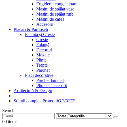
Frigidere, congelatoare
Mașini de spălat vase
Mașini de spălat rufe
Mașini de cafea
Accesorii
Placări & Pardoseli
Faianță și Gresie
Gresie
Faianță
Decoruri
Mozaic
Plinte
Trepte
Parchet
Plăci decorative
Parchet laminat
Plinte și accesorii
Arhitectură & Design
Soluții complete
Promoții
OFERTE
Search
0
0 items