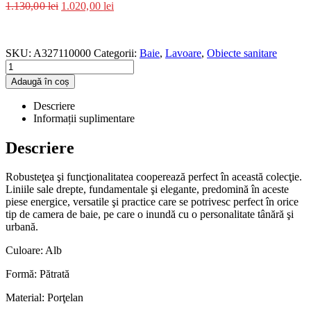
1.130,00
lei
1.020,00
lei
SKU:
A327110000
Categorii:
Baie
,
Lavoare
,
Obiecte sanitare
Adaugă în coș
Descriere
Informații suplimentare
Descriere
Robusteţea şi funcţionalitatea cooperează perfect în această colecţie.
Liniile sale drepte, fundamentale şi elegante, predomină în aceste
piese energice, versatile şi practice care se potrivesc perfect în orice
tip de camera de baie, pe care o inundă cu o personalitate tânără şi
urbană.
Culoare: Alb
Formă: Pătrată
Material: Porţelan