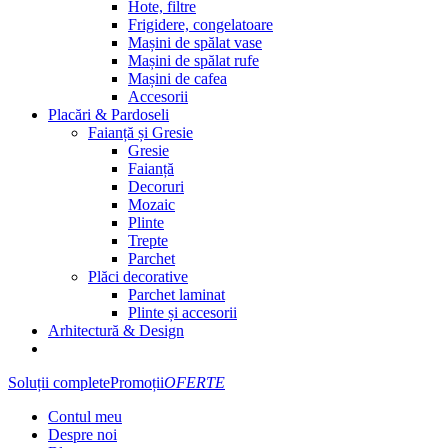
Hote, filtre
Frigidere, congelatoare
Mașini de spălat vase
Mașini de spălat rufe
Mașini de cafea
Accesorii
Placări & Pardoseli
Faianță și Gresie
Gresie
Faianță
Decoruri
Mozaic
Plinte
Trepte
Parchet
Plăci decorative
Parchet laminat
Plinte și accesorii
Arhitectură & Design
Soluții complete
Promoții
OFERTE
Contul meu
Despre noi