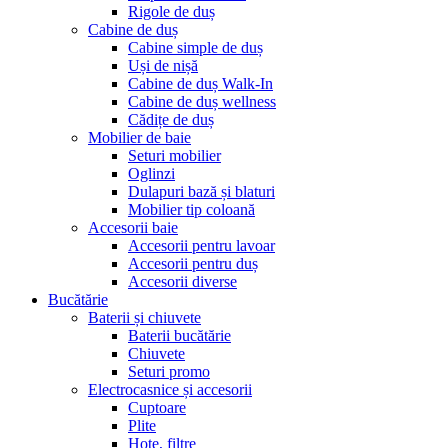
Rigole de duș
Cabine de duș
Cabine simple de duș
Uși de nișă
Cabine de duș Walk-In
Cabine de duș wellness
Cădițe de duș
Mobilier de baie
Seturi mobilier
Oglinzi
Dulapuri bază și blaturi
Mobilier tip coloană
Accesorii baie
Accesorii pentru lavoar
Accesorii pentru duș
Accesorii diverse
Bucătărie
Baterii și chiuvete
Baterii bucătărie
Chiuvete
Seturi promo
Electrocasnice și accesorii
Cuptoare
Plite
Hote, filtre