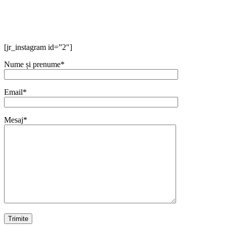
[jr_instagram id=”2″]
Nume și prenume*
Email*
Mesaj*